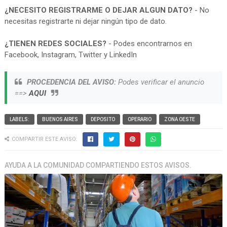
¿NECESITO REGISTRARME O DEJAR ALGUN DATO?
- No
necesitas registrarte ni dejar ningún tipo de dato.
¿TIENEN REDES SOCIALES?
- Podes encontrarnos en
Facebook, Instagram, Twitter y LinkedIn
PROCEDENCIA DEL AVISO:
Podes verificar el anuncio
==>
AQUI
LABELS:
BUENOS AIRES
DEPOSITO
OPERARIO
ZONA OESTE
COMPARTIR ESTE AVISO:
AYUDA A LA COMUNIDAD COMPARTIENDO ESTOS AVISOS.