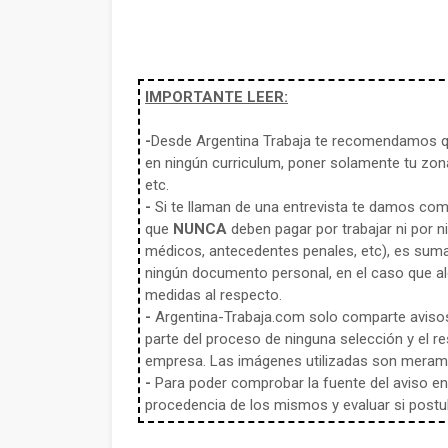
IMPORTANTE LEER:
-
Desde Argentina Trabaja te recomendamos qu
en ningún curriculum, poner solamente tu zona
etc.
-
Si te llaman de una entrevista te damos co
que
NUNCA
deben pagar por trabajar ni por n
médicos, antecedentes penales, etc), es sum
ningún documento personal, en el caso que alg
medidas al respecto.
-
Argentina-Trabaja.com solo comparte aviso
parte del proceso de ninguna selección y el re
empresa. Las imágenes utilizadas son meramen
-
Para poder comprobar la fuente del aviso en e
procedencia de los mismos y evaluar si postula