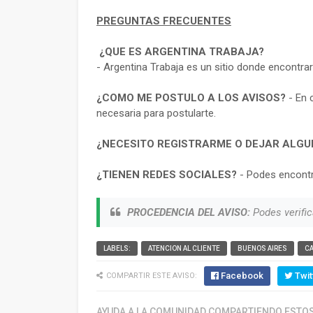
PREGUNTAS FRECUENTES
¿QUE ES ARGENTINA TRABAJA?
- Argentina Trabaja es un sitio donde encontra
¿COMO ME POSTULO A LOS AVISOS?
- En 
necesaria para postularte.
¿NECESITO REGISTRARME O DEJAR ALGU
¿TIENEN REDES SOCIALES?
- Podes encontr
PROCEDENCIA DEL AVISO:
Podes verific
LABELS:
ATENCION AL CLIENTE
BUENOS AIRES
C
Facebook
Twit
COMPARTIR ESTE AVISO:
AYUDA A LA COMUNIDAD COMPARTIENDO ESTOS