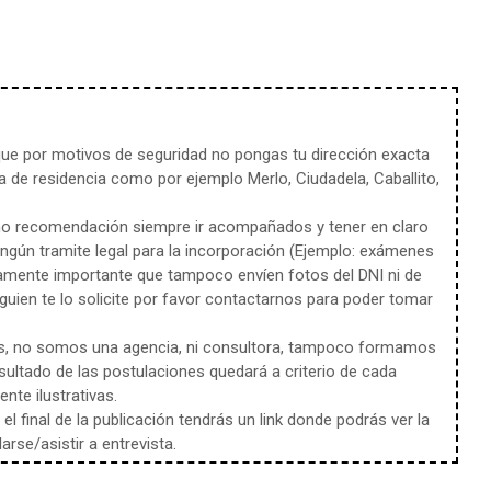
e por motivos de seguridad no pongas tu dirección exacta
 de residencia como por ejemplo Merlo, Ciudadela, Caballito,
mo recomendación siempre ir acompañados y tener en claro
ingún tramite legal para la incorporación (Ejemplo: exámenes
amente importante que tampoco envíen fotos del DNI ni de
uien te lo solicite por favor contactarnos para poder tomar
s, no somos una agencia, ni consultora, tampoco formamos
sultado de las postulaciones quedará a criterio de cada
te ilustrativas.
l final de la publicación tendrás un link donde podrás ver la
rse/asistir a entrevista.