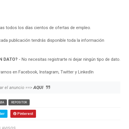
ras todos los días cientos de ofertas de empleo.
cada publicación tendrás disponible toda la información
N DATO?
- No necesitas registrarte ni dejar ningún tipo de dato.
arnos en Facebook, Instagram, Twitter y LinkedIn
ar el anuncio ==>
AQUI
ABA
REPOSITOR
ter
Pinterest
 AVISOS.