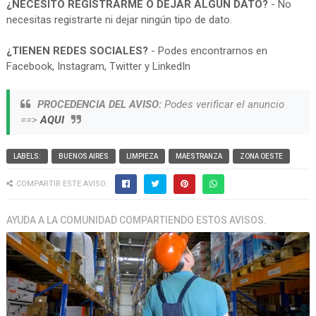
¿NECESITO REGISTRARME O DEJAR ALGUN DATO?
- No
necesitas registrarte ni dejar ningún tipo de dato.
¿TIENEN REDES SOCIALES?
- Podes encontrarnos en
Facebook, Instagram, Twitter y LinkedIn
PROCEDENCIA DEL AVISO:
Podes verificar el anuncio
==>
AQUI
LABELS:
BUENOS AIRES
LIMPIEZA
MAESTRANZA
ZONA OESTE
COMPARTIR ESTE AVISO:
AYUDA A LA COMUNIDAD COMPARTIENDO ESTOS AVISOS.