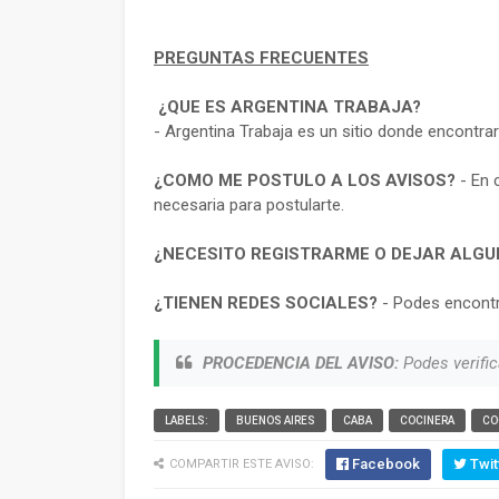
PREGUNTAS FRECUENTES
¿QUE ES ARGENTINA TRABAJA?
- Argentina Trabaja es un sitio donde encontra
¿COMO ME POSTULO A LOS AVISOS?
- En 
necesaria para postularte.
¿NECESITO REGISTRARME O DEJAR ALGU
¿TIENEN REDES SOCIALES?
- Podes encontr
PROCEDENCIA DEL AVISO:
Podes verific
LABELS:
BUENOS AIRES
CABA
COCINERA
CO
Facebook
Twit
COMPARTIR ESTE AVISO: