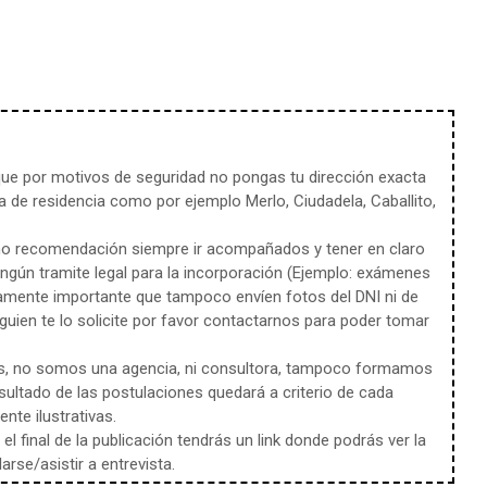
e por motivos de seguridad no pongas tu dirección exacta
 de residencia como por ejemplo Merlo, Ciudadela, Caballito,
mo recomendación siempre ir acompañados y tener en claro
ingún tramite legal para la incorporación (Ejemplo: exámenes
amente importante que tampoco envíen fotos del DNI ni de
uien te lo solicite por favor contactarnos para poder tomar
s, no somos una agencia, ni consultora, tampoco formamos
sultado de las postulaciones quedará a criterio de cada
te ilustrativas.
l final de la publicación tendrás un link donde podrás ver la
rse/asistir a entrevista.