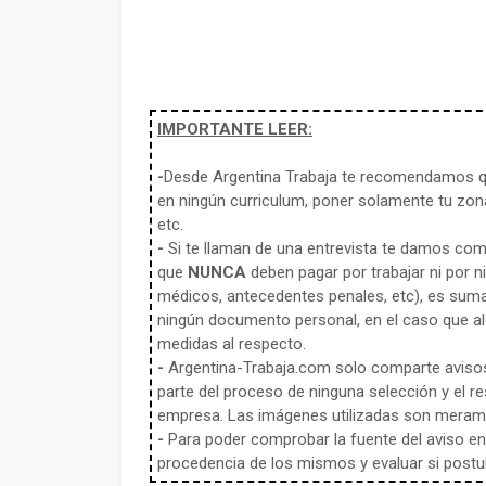
IMPORTANTE LEER:
-
Desde Argentina Trabaja te recomendamos qu
en ningún curriculum, poner solamente tu zona
etc.
-
Si te llaman de una entrevista te damos co
que
NUNCA
deben pagar por trabajar ni por n
médicos, antecedentes penales, etc), es sum
ningún documento personal, en el caso que alg
medidas al respecto.
-
Argentina-Trabaja.com solo comparte aviso
parte del proceso de ninguna selección y el re
empresa. Las imágenes utilizadas son meramen
-
Para poder comprobar la fuente del aviso en e
procedencia de los mismos y evaluar si postula