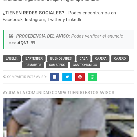
¿TIENEN REDES SOCIALES?
- Podes encontrarnos en
Facebook, Instagram, Twitter y LinkedIn
PROCEDENCIA DEL AVISO:
Podes verificar el anuncio
==>
AQUI
LABELS:
BARTENDER
BUENOS AIRES
CABA
CAJERA
CAJERO
CAMARERA
CAMARERO
GASTRONOMICO
COMPARTIR ESTE AVISO:
AYUDA A LA COMUNIDAD COMPARTIENDO ESTOS AVISOS.