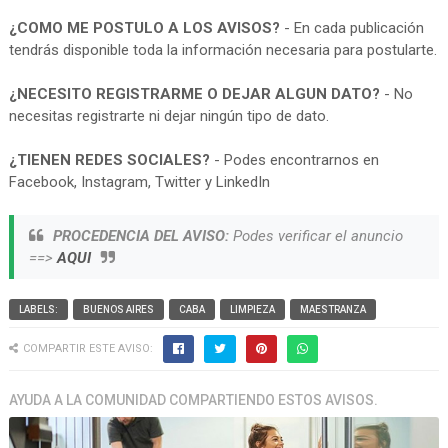
¿COMO ME POSTULO A LOS AVISOS?
- En cada publicación
tendrás disponible toda la información necesaria para postularte.
¿NECESITO REGISTRARME O DEJAR ALGUN DATO?
- No
necesitas registrarte ni dejar ningún tipo de dato.
¿TIENEN REDES SOCIALES?
- Podes encontrarnos en
Facebook, Instagram, Twitter y LinkedIn
PROCEDENCIA DEL AVISO:
Podes verificar el anuncio
==>
AQUI
LABELS:
BUENOS AIRES
CABA
LIMPIEZA
MAESTRANZA
COMPARTIR ESTE AVISO:
AYUDA A LA COMUNIDAD COMPARTIENDO ESTOS AVISOS.