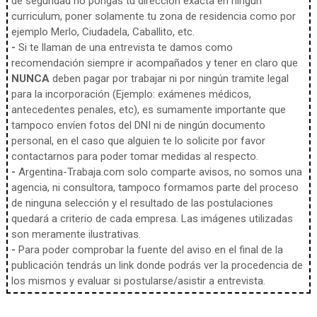
de seguridad no pongas tu dirección exacta en ningún
curriculum, poner solamente tu zona de residencia como por
ejemplo Merlo, Ciudadela, Caballito, etc.
-
Si te llaman de una entrevista te damos como
recomendación siempre ir acompañados y tener en claro que
NUNCA
deben pagar por trabajar ni por ningún tramite legal
para la incorporación (Ejemplo: exámenes médicos,
antecedentes penales, etc), es sumamente importante que
tampoco envíen fotos del DNI ni de ningún documento
personal, en el caso que alguien te lo solicite por favor
contactarnos para poder tomar medidas al respecto.
-
Argentina-Trabaja.com solo comparte avisos, no somos una
agencia, ni consultora, tampoco formamos parte del proceso
de ninguna selección y el resultado de las postulaciones
quedará a criterio de cada empresa. Las imágenes utilizadas
son meramente ilustrativas.
-
Para poder comprobar la fuente del aviso en el final de la
publicación tendrás un link donde podrás ver la procedencia de
los mismos y evaluar si postularse/asistir a entrevista.