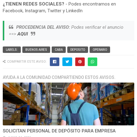
¿TIENEN REDES SOCIALES?
- Podes encontrarnos en
Facebook, Instagram, Twitter y LinkedIn
PROCEDENCIA DEL AVISO:
Podes verificar el anuncio
==>
AQUI
LABELS:
BUENOS AIRES
CABA
DEPOSITO
OPERARIO
COMPARTIR ESTE AVISO:
AYUDA A LA COMUNIDAD COMPARTIENDO ESTOS AVISOS.
SOLICITAN PERSONAL DE DEPÓSITO PARA EMPRESA