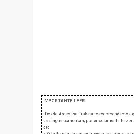
IMPORTANTE LEER:
-
Desde Argentina Trabaja te recomendamos qu
en ningún curriculum, poner solamente tu zona
etc.
-
Si te llaman de una entrevista te damos co