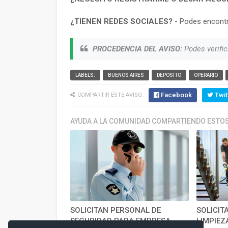
¿TIENEN REDES SOCIALES?
- Podes encontr
PROCEDENCIA DEL AVISO:
Podes verific
LABELS:
BUENOS AIRES
DEPOSITO
OPERARIO
Facebook
Twit
COMPARTIR ESTE AVISO:
AYUDA A LA COMUNIDAD COMPARTIENDO ESTOS
SOLICITAN PERSONAL DE
SOLICIT
SEGURIDAD PARA EMPRESA
LIMPIEZ