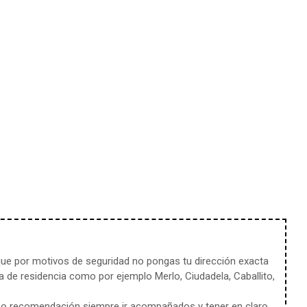
e por motivos de seguridad no pongas tu dirección exacta
 de residencia como por ejemplo Merlo, Ciudadela, Caballito,
mo recomendación siempre ir acompañados y tener en claro