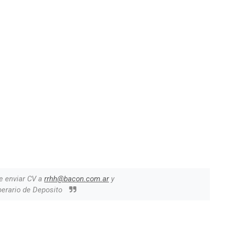
e enviar CV a
rrhh@bacon.com.ar
y
erario de Deposito