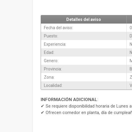
Detalles del aviso
Fecha del aviso:
0
Puesto:
D
Experiencia:
N
Edad:
N
Genero:
M
Provincia:
B
Zona:
Z
Localidad:
V
INFORMACIÓN ADICIONAL
:
✔ Se requiere disponibilidad horaria de Lunes a
✔ Ofrecen comedor en planta, día de cumpleaño