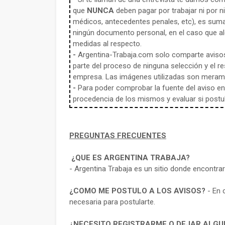
que
NUNCA
deben pagar por trabajar ni por n
médicos, antecedentes penales, etc), es sum
ningún documento personal, en el caso que alg
medidas al respecto.
-
Argentina-Trabaja.com solo comparte aviso
parte del proceso de ninguna selección y el re
empresa. Las imágenes utilizadas son meramen
-
Para poder comprobar la fuente del aviso en e
procedencia de los mismos y evaluar si postula
PREGUNTAS FRECUENTES
¿QUE ES ARGENTINA TRABAJA?
- Argentina Trabaja es un sitio donde encontra
¿COMO ME POSTULO A LOS AVISOS?
- En 
necesaria para postularte.
¿NECESITO REGISTRARME O DEJAR ALGU