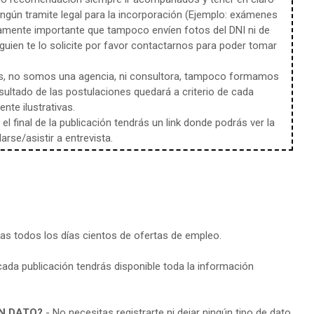
ingún tramite legal para la incorporación (Ejemplo: exámenes
amente importante que tampoco envíen fotos del DNI ni de
uien te lo solicite por favor contactarnos para poder tomar
s, no somos una agencia, ni consultora, tampoco formamos
sultado de las postulaciones quedará a criterio de cada
te ilustrativas.
l final de la publicación tendrás un link donde podrás ver la
rse/asistir a entrevista.
ras todos los días cientos de ofertas de empleo.
cada publicación tendrás disponible toda la información
N DATO?
- No necesitas registrarte ni dejar ningún tipo de dato.