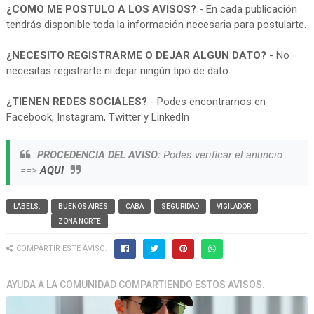
¿COMO ME POSTULO A LOS AVISOS?
- En cada publicación
tendrás disponible toda la información necesaria para postularte.
¿NECESITO REGISTRARME O DEJAR ALGUN DATO?
- No
necesitas registrarte ni dejar ningún tipo de dato.
¿TIENEN REDES SOCIALES?
- Podes encontrarnos en
Facebook, Instagram, Twitter y LinkedIn
PROCEDENCIA DEL AVISO:
Podes verificar el anuncio
==>
AQUI
LABELS:
BUENOS AIRES
CABA
SEGURIDAD
VIGILADOR
ZONA NORTE
COMPARTIR ESTE AVISO:
AYUDA A LA COMUNIDAD COMPARTIENDO ESTOS AVISOS.