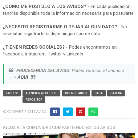
¿COMO ME POSTULO A LOS AVISOS?
- En cada publicación
tendrás disponible toda la información necesaria para postularte.
¿NECESITO REGISTRARME O DEJAR ALGUN DATO?
- No
necesitas registrarte ni dejar ningún tipo de dato.
¿TIENEN REDES SOCIALES?
- Podes encontrarnos en
Facebook, Instagram, Twitter y LinkedIn
PROCEDENCIA DEL AVISO:
Podes verificar el anuncio
==>
AQUI
LABELS:
ATENCION AL CLIENTE
BUENOS AIRES
CABA
CAJERA
REPOSITOR
COMPARTIR ESTE AVISO:
AYUDA A LA COMUNIDAD COMPARTIENDO ESTOS AVISOS.