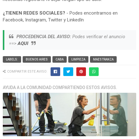
¿TIENEN REDES SOCIALES?
- Podes encontrarnos en
Facebook, Instagram, Twitter y LinkedIn
PROCEDENCIA DEL AVISO:
Podes verificar el anuncio
==>
AQUI
LABELS:
BUENOS AIRES
CABA
LIMPIEZA
MAESTRANZA
COMPARTIR ESTE AVISO:
AYUDA A LA COMUNIDAD COMPARTIENDO ESTOS AVISOS.