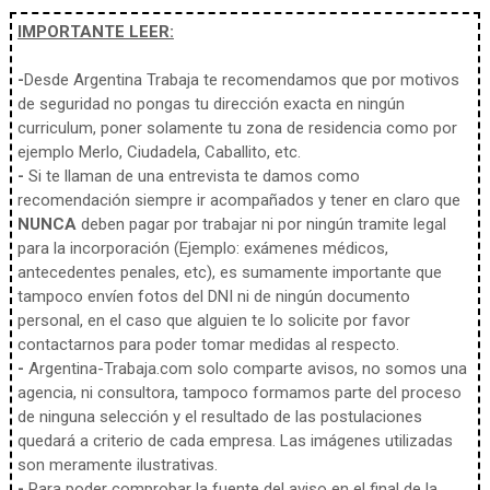
IMPORTANTE LEER:
-
Desde Argentina Trabaja te recomendamos que por motivos
de seguridad no pongas tu dirección exacta en ningún
curriculum, poner solamente tu zona de residencia como por
ejemplo Merlo, Ciudadela, Caballito, etc.
-
Si te llaman de una entrevista te damos como
recomendación siempre ir acompañados y tener en claro que
NUNCA
deben pagar por trabajar ni por ningún tramite legal
para la incorporación (Ejemplo: exámenes médicos,
antecedentes penales, etc), es sumamente importante que
tampoco envíen fotos del DNI ni de ningún documento
personal, en el caso que alguien te lo solicite por favor
contactarnos para poder tomar medidas al respecto.
-
Argentina-Trabaja.com solo comparte avisos, no somos una
agencia, ni consultora, tampoco formamos parte del proceso
de ninguna selección y el resultado de las postulaciones
quedará a criterio de cada empresa. Las imágenes utilizadas
son meramente ilustrativas.
-
Para poder comprobar la fuente del aviso en el final de la