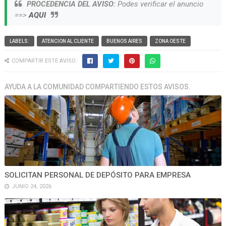
PROCEDENCIA DEL AVISO:
Podes verificar el anuncio
==>
AQUI
LABELS:
ATENCION AL CLIENTE
BUENOS AIRES
ZONA OESTE
COMPARTIR ESTE AVISO:
AYUDA A LA COMUNIDAD COMPARTIENDO ESTOS AVISOS.
SOLICITAN PERSONAL DE DEPÓSITO PARA EMPRESA
JUNIO 24, 2026