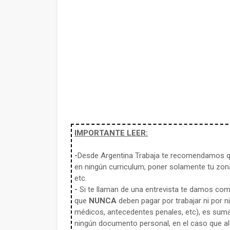
IMPORTANTE LEER:
-
Desde Argentina Trabaja te recomendamos qu
en ningún curriculum, poner solamente tu zona
etc.
-
Si te llaman de una entrevista te damos co
que
NUNCA
deben pagar por trabajar ni por n
médicos, antecedentes penales, etc), es sum
ningún documento personal, en el caso que alg