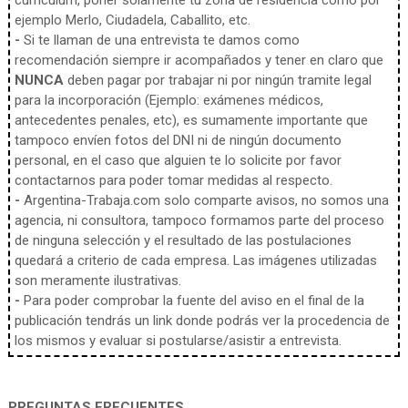
curriculum, poner solamente tu zona de residencia como por
ejemplo Merlo, Ciudadela, Caballito, etc.
-
Si te llaman de una entrevista te damos como
recomendación siempre ir acompañados y tener en claro que
NUNCA
deben pagar por trabajar ni por ningún tramite legal
para la incorporación (Ejemplo: exámenes médicos,
antecedentes penales, etc), es sumamente importante que
tampoco envíen fotos del DNI ni de ningún documento
personal, en el caso que alguien te lo solicite por favor
contactarnos para poder tomar medidas al respecto.
-
Argentina-Trabaja.com solo comparte avisos, no somos una
agencia, ni consultora, tampoco formamos parte del proceso
de ninguna selección y el resultado de las postulaciones
quedará a criterio de cada empresa. Las imágenes utilizadas
son meramente ilustrativas.
-
Para poder comprobar la fuente del aviso en el final de la
publicación tendrás un link donde podrás ver la procedencia de
los mismos y evaluar si postularse/asistir a entrevista.
PREGUNTAS FRECUENTES