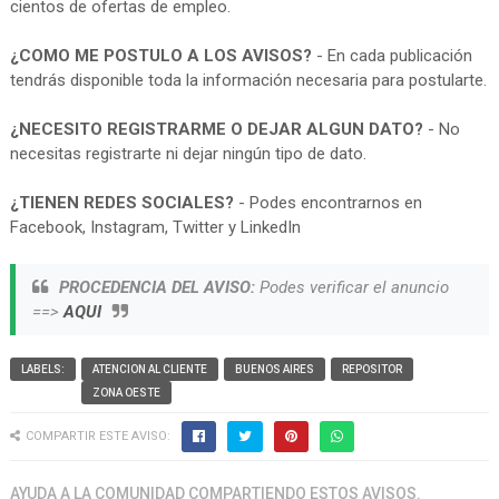
cientos de ofertas de empleo.
¿COMO ME POSTULO A LOS AVISOS?
- En cada publicación
tendrás disponible toda la información necesaria para postularte.
¿NECESITO REGISTRARME O DEJAR ALGUN DATO?
- No
necesitas registrarte ni dejar ningún tipo de dato.
¿TIENEN REDES SOCIALES?
- Podes encontrarnos en
Facebook, Instagram, Twitter y LinkedIn
PROCEDENCIA DEL AVISO:
Podes verificar el anuncio
==>
AQUI
LABELS:
ATENCION AL CLIENTE
BUENOS AIRES
REPOSITOR
ZONA OESTE
COMPARTIR ESTE AVISO:
AYUDA A LA COMUNIDAD COMPARTIENDO ESTOS AVISOS.