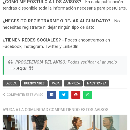
¿COMO ME POSTULO A LOS AVISOS?
- En cada publicación
tendrás disponible toda la información necesaria para postularte.
¿NECESITO REGISTRARME O DEJAR ALGUN DATO?
- No
necesitas registrarte ni dejar ningún tipo de dato.
¿TIENEN REDES SOCIALES?
- Podes encontrarnos en
Facebook, Instagram, Twitter y LinkedIn
PROCEDENCIA DEL AVISO:
Podes verificar el anuncio
==>
AQUI
LABELS:
BUENOS AIRES
CABA
LIMPIEZA
MAESTRANZA
COMPARTIR ESTE AVISO:
AYUDA A LA COMUNIDAD COMPARTIENDO ESTOS AVISOS.