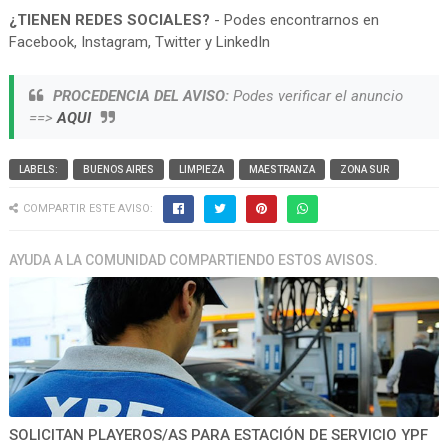
¿TIENEN REDES SOCIALES?
- Podes encontrarnos en
Facebook, Instagram, Twitter y LinkedIn
PROCEDENCIA DEL AVISO:
Podes verificar el anuncio
==>
AQUI
LABELS:
BUENOS AIRES
LIMPIEZA
MAESTRANZA
ZONA SUR
COMPARTIR ESTE AVISO:
AYUDA A LA COMUNIDAD COMPARTIENDO ESTOS AVISOS.
SOLICITAN PLAYEROS/AS PARA ESTACIÓN DE SERVICIO YPF