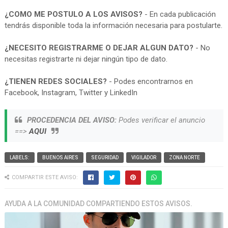
¿COMO ME POSTULO A LOS AVISOS?
- En cada publicación
tendrás disponible toda la información necesaria para postularte.
¿NECESITO REGISTRARME O DEJAR ALGUN DATO?
- No
necesitas registrarte ni dejar ningún tipo de dato.
¿TIENEN REDES SOCIALES?
- Podes encontrarnos en
Facebook, Instagram, Twitter y LinkedIn
PROCEDENCIA DEL AVISO:
Podes verificar el anuncio
==>
AQUI
LABELS:
BUENOS AIRES
SEGURIDAD
VIGILADOR
ZONA NORTE
COMPARTIR ESTE AVISO:
AYUDA A LA COMUNIDAD COMPARTIENDO ESTOS AVISOS.