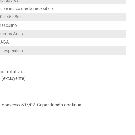
igiladores
o se indico que la necesitara
0 a 45 años
asculino
uenos Aires
CABA
o especifico
ios rotativos.
 (excluyente)
 convenio 507/07. Capacitación continua.