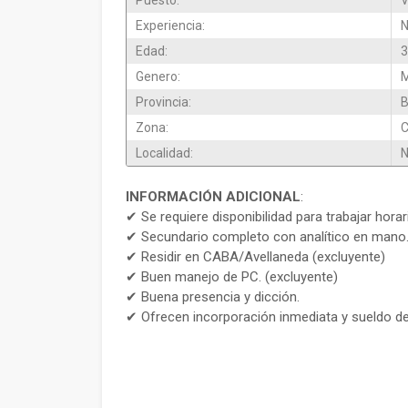
Puesto:
V
Experiencia:
N
Edad:
3
Genero:
M
Provincia:
B
Zona:
Localidad:
N
INFORMACIÓN ADICIONAL
:
✔ Se requiere disponibilidad para trabajar horar
✔ Secundario completo con analítico en mano.
✔ Residir en CABA/Avellaneda (excluyente)
✔ Buen manejo de PC. (excluyente)
✔ Buena presencia y dicción.
✔ Ofrecen incorporación inmediata y sueldo de