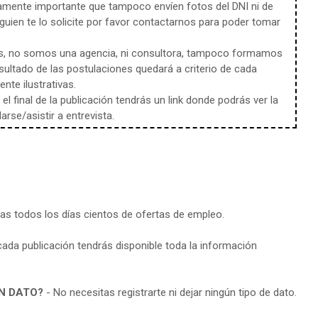
amente importante que tampoco envíen fotos del DNI ni de
uien te lo solicite por favor contactarnos para poder tomar
s, no somos una agencia, ni consultora, tampoco formamos
sultado de las postulaciones quedará a criterio de cada
te ilustrativas.
l final de la publicación tendrás un link donde podrás ver la
rse/asistir a entrevista.
ras todos los días cientos de ofertas de empleo.
cada publicación tendrás disponible toda la información
N DATO?
- No necesitas registrarte ni dejar ningún tipo de dato.