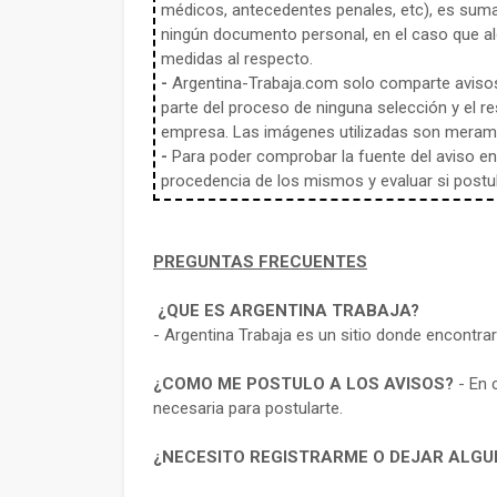
médicos, antecedentes penales, etc), es sum
ningún documento personal, en el caso que alg
medidas al respecto.
-
Argentina-Trabaja.com solo comparte aviso
parte del proceso de ninguna selección y el re
empresa. Las imágenes utilizadas son meramen
-
Para poder comprobar la fuente del aviso en e
procedencia de los mismos y evaluar si postula
PREGUNTAS FRECUENTES
¿QUE ES ARGENTINA TRABAJA?
- Argentina Trabaja es un sitio donde encontra
¿COMO ME POSTULO A LOS AVISOS?
- En 
necesaria para postularte.
¿NECESITO REGISTRARME O DEJAR ALGU