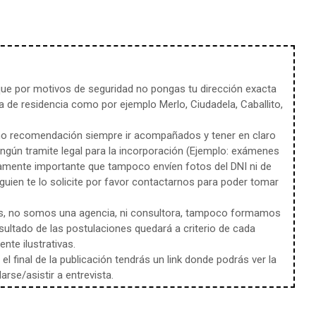
e por motivos de seguridad no pongas tu dirección exacta
 de residencia como por ejemplo Merlo, Ciudadela, Caballito,
mo recomendación siempre ir acompañados y tener en claro
ingún tramite legal para la incorporación (Ejemplo: exámenes
amente importante que tampoco envíen fotos del DNI ni de
uien te lo solicite por favor contactarnos para poder tomar
s, no somos una agencia, ni consultora, tampoco formamos
sultado de las postulaciones quedará a criterio de cada
te ilustrativas.
l final de la publicación tendrás un link donde podrás ver la
rse/asistir a entrevista.