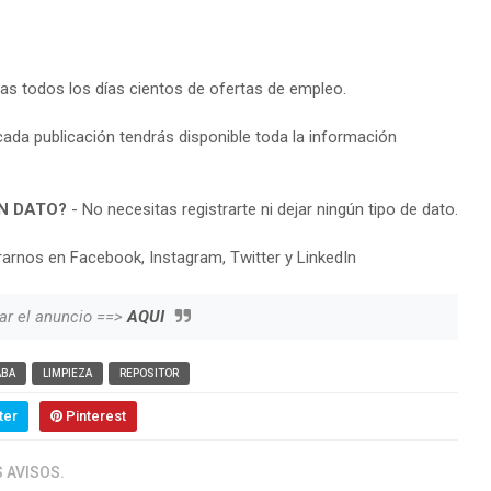
ras todos los días cientos de ofertas de empleo.
cada publicación tendrás disponible toda la información
N DATO?
- No necesitas registrarte ni dejar ningún tipo de dato.
arnos en Facebook, Instagram, Twitter y LinkedIn
ar el anuncio ==>
AQUI
ABA
LIMPIEZA
REPOSITOR
ter
Pinterest
 AVISOS.