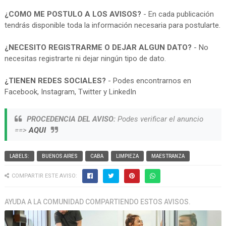
¿COMO ME POSTULO A LOS AVISOS?
- En cada publicación
tendrás disponible toda la información necesaria para postularte.
¿NECESITO REGISTRARME O DEJAR ALGUN DATO?
- No
necesitas registrarte ni dejar ningún tipo de dato.
¿TIENEN REDES SOCIALES?
- Podes encontrarnos en
Facebook, Instagram, Twitter y LinkedIn
PROCEDENCIA DEL AVISO:
Podes verificar el anuncio
==>
AQUI
LABELS:
BUENOS AIRES
CABA
LIMPIEZA
MAESTRANZA
COMPARTIR ESTE AVISO:
AYUDA A LA COMUNIDAD COMPARTIENDO ESTOS AVISOS.