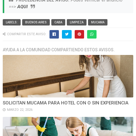
PROCEDENCIA DEL AVISO:
Podes verificar el anuncio
==>
AQUI
LABELS:
BUENOS AIRES
CABA
LIMPIEZA
MUCAMA
COMPARTIR ESTE AVISO:
AYUDA A LA COMUNIDAD COMPARTIENDO ESTOS AVISOS.
SOLICITAN MUCAMA PARA HOTEL CON O SIN EXPERIENCIA
MARZO 22, 2026