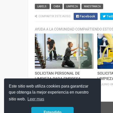
LABELS:
CABA
LIMPIEZA
MAESTRANZA
Facebook
Twit
COMPARTIR ESTE AVISO:
AYUDA A LA COMUNIDAD COMPARTIENDO ESTOS
SOLICITAN PERSONAL DE
SOLICIT
LIMPIEZA PARA EMPRESA
LIMPIEZ
JULIO 17, 2026
JUNIO 04
Este sitio web utiliza cookies para garantizar
que obtenga la mejor experiencia en nuestro
sitio web.
Leer mas
Entendido