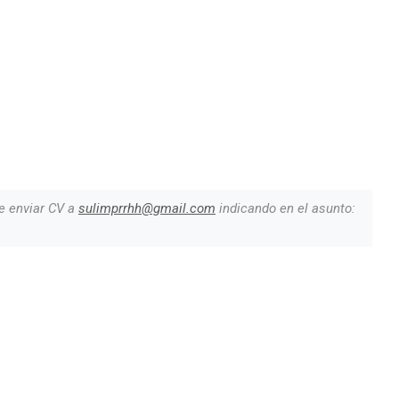
e enviar CV a
sulimprrhh@gmail.com
indicando en el asunto: