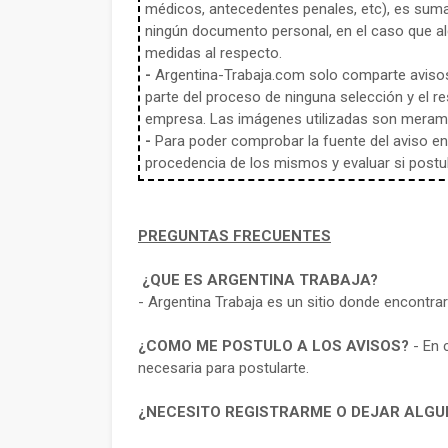
médicos, antecedentes penales, etc), es sum
ningún documento personal, en el caso que alg
medidas al respecto.
-
Argentina-Trabaja.com solo comparte aviso
parte del proceso de ninguna selección y el re
empresa. Las imágenes utilizadas son meramen
-
Para poder comprobar la fuente del aviso en e
procedencia de los mismos y evaluar si postula
PREGUNTAS FRECUENTES
¿QUE ES ARGENTINA TRABAJA?
- Argentina Trabaja es un sitio donde encontra
¿COMO ME POSTULO A LOS AVISOS?
- En 
necesaria para postularte.
¿NECESITO REGISTRARME O DEJAR ALGU