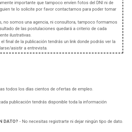
amente importante que tampoco envíen fotos del DNI ni de
uien te lo solicite por favor contactarnos para poder tomar
s, no somos una agencia, ni consultora, tampoco formamos
sultado de las postulaciones quedará a criterio de cada
te ilustrativas.
l final de la publicación tendrás un link donde podrás ver la
rse/asistir a entrevista.
ras todos los días cientos de ofertas de empleo.
cada publicación tendrás disponible toda la información
N DATO?
- No necesitas registrarte ni dejar ningún tipo de dato.