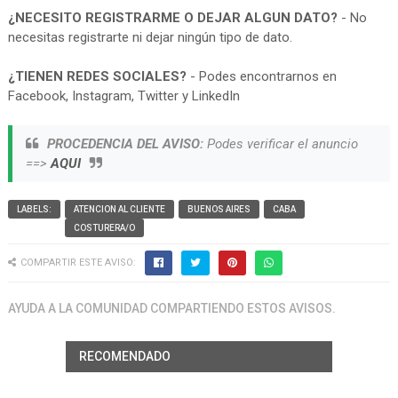
¿NECESITO REGISTRARME O DEJAR ALGUN DATO?
- No
necesitas registrarte ni dejar ningún tipo de dato.
¿TIENEN REDES SOCIALES?
- Podes encontrarnos en
Facebook, Instagram, Twitter y LinkedIn
PROCEDENCIA DEL AVISO:
Podes verificar el anuncio
==>
AQUI
LABELS:
ATENCION AL CLIENTE
BUENOS AIRES
CABA
COSTURERA/O
COMPARTIR ESTE AVISO:
AYUDA A LA COMUNIDAD COMPARTIENDO ESTOS AVISOS.
RECOMENDADO