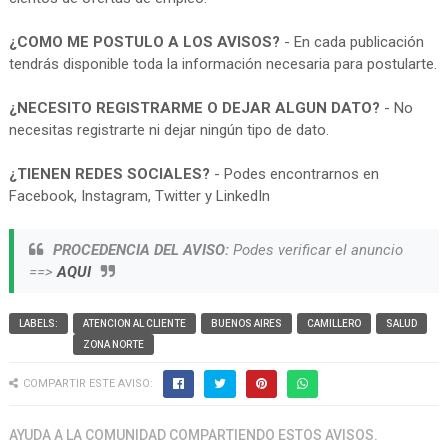
¿COMO ME POSTULO A LOS AVISOS?
- En cada publicación
tendrás disponible toda la información necesaria para postularte.
¿NECESITO REGISTRARME O DEJAR ALGUN DATO?
- No
necesitas registrarte ni dejar ningún tipo de dato.
¿TIENEN REDES SOCIALES?
- Podes encontrarnos en
Facebook, Instagram, Twitter y LinkedIn
PROCEDENCIA DEL AVISO:
Podes verificar el anuncio
==>
AQUI
LABELS:
ATENCION AL CLIENTE
BUENOS AIRES
CAMILLERO
SALUD
ZONA NORTE
COMPARTIR ESTE AVISO:
AYUDA A LA COMUNIDAD COMPARTIENDO ESTOS AVISOS.