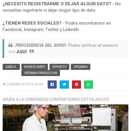
¿NECESITO REGISTRARME O DEJAR ALGUN DATO?
- No
necesitas registrarte ni dejar ningún tipo de dato.
¿TIENEN REDES SOCIALES?
- Podes encontrarnos en
Facebook, Instagram, Twitter y LinkedIn
PROCEDENCIA DEL AVISO:
Podes verificar el anuncio
==>
AQUI
LABELS:
BUENOS AIRES
DEPOSITO
OPERARIO
OPERARIO PRODUCCION
COMPARTIR ESTE AVISO:
AYUDA A LA COMUNIDAD COMPARTIENDO ESTOS AVISOS.