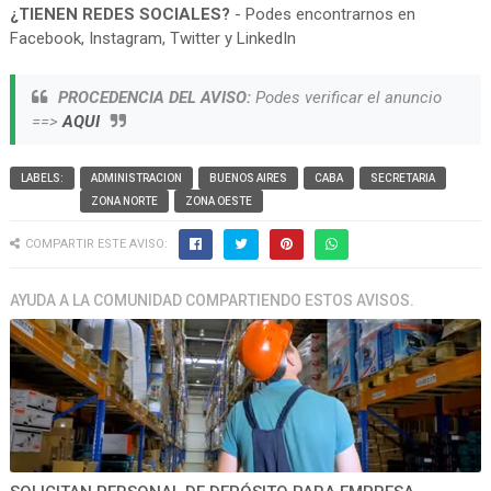
¿TIENEN REDES SOCIALES?
- Podes encontrarnos en
Facebook, Instagram, Twitter y LinkedIn
PROCEDENCIA DEL AVISO:
Podes verificar el anuncio
==>
AQUI
LABELS:
ADMINISTRACION
BUENOS AIRES
CABA
SECRETARIA
ZONA NORTE
ZONA OESTE
COMPARTIR ESTE AVISO:
AYUDA A LA COMUNIDAD COMPARTIENDO ESTOS AVISOS.