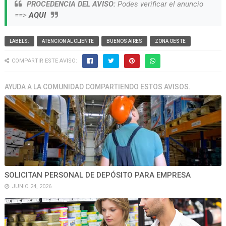
PROCEDENCIA DEL AVISO:
Podes verificar el anuncio
==>
AQUI
LABELS:
ATENCION AL CLIENTE
BUENOS AIRES
ZONA OESTE
COMPARTIR ESTE AVISO:
AYUDA A LA COMUNIDAD COMPARTIENDO ESTOS AVISOS.
SOLICITAN PERSONAL DE DEPÓSITO PARA EMPRESA
JUNIO 24, 2026