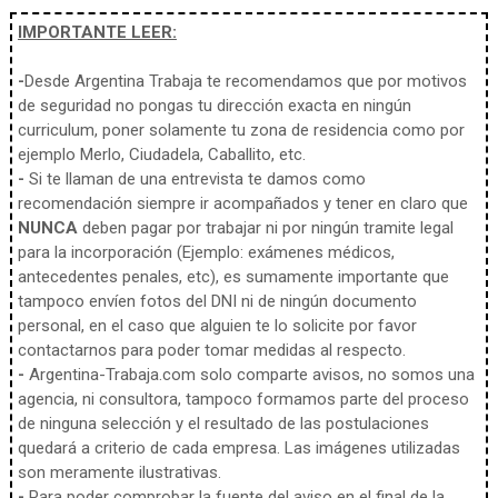
IMPORTANTE LEER:
-
Desde Argentina Trabaja te recomendamos que por motivos
de seguridad no pongas tu dirección exacta en ningún
curriculum, poner solamente tu zona de residencia como por
ejemplo Merlo, Ciudadela, Caballito, etc.
-
Si te llaman de una entrevista te damos como
recomendación siempre ir acompañados y tener en claro que
NUNCA
deben pagar por trabajar ni por ningún tramite legal
para la incorporación (Ejemplo: exámenes médicos,
antecedentes penales, etc), es sumamente importante que
tampoco envíen fotos del DNI ni de ningún documento
personal, en el caso que alguien te lo solicite por favor
contactarnos para poder tomar medidas al respecto.
-
Argentina-Trabaja.com solo comparte avisos, no somos una
agencia, ni consultora, tampoco formamos parte del proceso
de ninguna selección y el resultado de las postulaciones
quedará a criterio de cada empresa. Las imágenes utilizadas
son meramente ilustrativas.
-
Para poder comprobar la fuente del aviso en el final de la