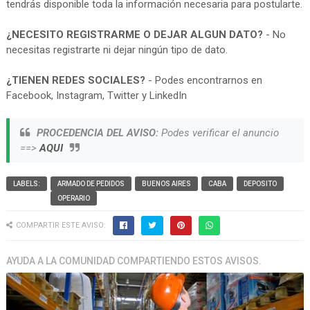
tendrás disponible toda la información necesaria para postularte.
¿NECESITO REGISTRARME O DEJAR ALGUN DATO?
- No
necesitas registrarte ni dejar ningún tipo de dato.
¿TIENEN REDES SOCIALES?
- Podes encontrarnos en
Facebook, Instagram, Twitter y LinkedIn
PROCEDENCIA DEL AVISO:
Podes verificar el anuncio
==>
AQUI
LABELS:
ARMADO DE PEDIDOS
BUENOS AIRES
CABA
DEPOSITO
OPERARIO
COMPARTIR ESTE AVISO:
AYUDA A LA COMUNIDAD COMPARTIENDO ESTOS AVISOS.