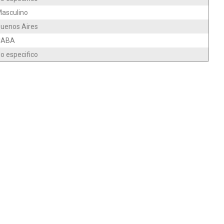
asculino
uenos Aires
CABA
o especifico