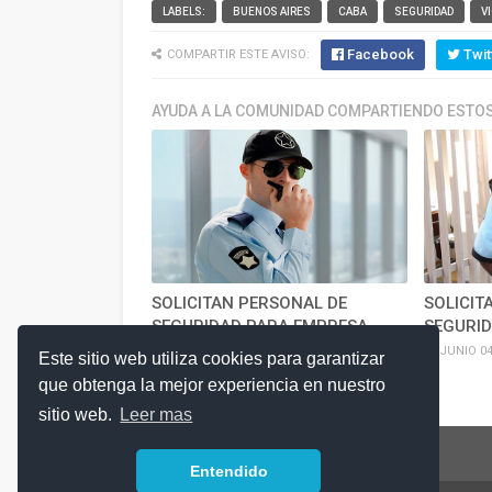
LABELS:
BUENOS AIRES
CABA
SEGURIDAD
V
Facebook
Twit
COMPARTIR ESTE AVISO:
AYUDA A LA COMUNIDAD COMPARTIENDO ESTOS
SOLICITAN PERSONAL DE
SOLICIT
SEGURIDAD PARA EMPRESA
SEGURI
JULIO 17, 2026
JUNIO 04
Este sitio web utiliza cookies para garantizar
que obtenga la mejor experiencia en nuestro
sitio web.
Leer mas
Entendido