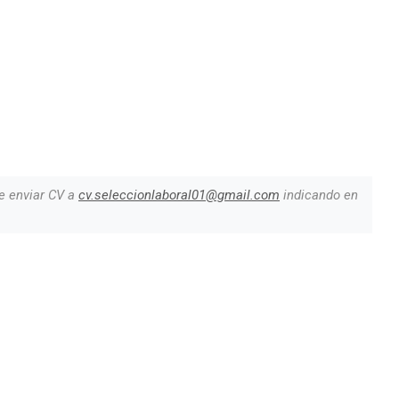
e enviar CV a
cv.seleccionlaboral01@gmail.com
indicando en