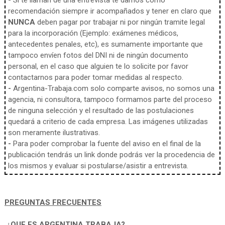
-
Si te llaman de una entrevista te damos como
recomendación siempre ir acompañados y tener en claro que
NUNCA
deben pagar por trabajar ni por ningún tramite legal
para la incorporación (Ejemplo: exámenes médicos,
antecedentes penales, etc), es sumamente importante que
tampoco envíen fotos del DNI ni de ningún documento
personal, en el caso que alguien te lo solicite por favor
contactarnos para poder tomar medidas al respecto.
-
Argentina-Trabaja.com solo comparte avisos, no somos una
agencia, ni consultora, tampoco formamos parte del proceso
de ninguna selección y el resultado de las postulaciones
quedará a criterio de cada empresa. Las imágenes utilizadas
son meramente ilustrativas.
-
Para poder comprobar la fuente del aviso en el final de la
publicación tendrás un link donde podrás ver la procedencia de
los mismos y evaluar si postularse/asistir a entrevista.
PREGUNTAS FRECUENTES
¿QUE ES ARGENTINA TRABAJA?