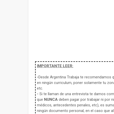
IMPORTANTE LEER:
-
Desde Argentina Trabaja te recomendamos qu
en ningún curriculum, poner solamente tu zona
etc.
-
Si te llaman de una entrevista te damos co
que
NUNCA
deben pagar por trabajar ni por n
médicos, antecedentes penales, etc), es sum
ningún documento personal, en el caso que alg