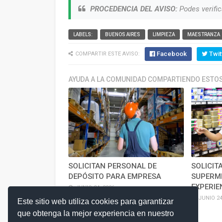
PROCEDENCIA DEL AVISO:
Podes verific
LABELS:
BUENOS AIRES
LIMPIEZA
MAESTRANZA
Facebook
Twit
COMPARTIR ESTE AVISO:
AYUDA A LA COMUNIDAD COMPARTIENDO ESTOS
SOLICITAN PERSONAL DE
SOLICIT
DEPÓSITO PARA EMPRESA
SUPERM
EXPERIE
JUNIO 24, 2026
JUNIO 24
Este sitio web utiliza cookies para garantizar
que obtenga la mejor experiencia en nuestro