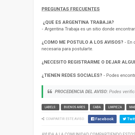
PREGUNTAS FRECUENTES
¿QUE ES ARGENTINA TRABAJA?
- Argentina Trabaja es un sitio donde encontra
¿COMO ME POSTULO A LOS AVISOS?
- En 
necesaria para postularte.
¿NECESITO REGISTRARME O DEJAR ALGU
¿TIENEN REDES SOCIALES?
- Podes encontr
PROCEDENCIA DEL AVISO:
Podes verific
LABELS:
BUENOS AIRES
CABA
LIMPIEZA
MA
Facebook
Twit
COMPARTIR ESTE AVISO:
AYUDA A LA COMUNIDAD COMPARTIENDO ESTOS