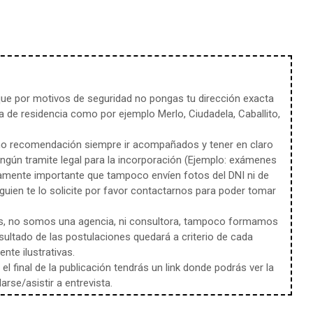
e por motivos de seguridad no pongas tu dirección exacta
 de residencia como por ejemplo Merlo, Ciudadela, Caballito,
mo recomendación siempre ir acompañados y tener en claro
ingún tramite legal para la incorporación (Ejemplo: exámenes
amente importante que tampoco envíen fotos del DNI ni de
uien te lo solicite por favor contactarnos para poder tomar
s, no somos una agencia, ni consultora, tampoco formamos
sultado de las postulaciones quedará a criterio de cada
te ilustrativas.
l final de la publicación tendrás un link donde podrás ver la
rse/asistir a entrevista.