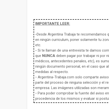
IMPORTANTE LEER:
-
Desde Argentina Trabaja te recomendamos qu
en ningún curriculum, poner solamente tu zona
etc.
-
Si te llaman de una entrevista te damos co
que
NUNCA
deben pagar por trabajar ni por n
médicos, antecedentes penales, etc), es sum
ningún documento personal, en el caso que alg
medidas al respecto.
-
Argentina-Trabaja.com solo comparte aviso
parte del proceso de ninguna selección y el re
empresa. Las imágenes utilizadas son meramen
-
Para poder comprobar la fuente del aviso en e
procedencia de los mismos y evaluar si postula