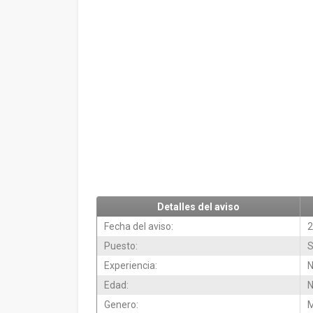
Detalles del aviso
Fecha del aviso:
2
Puesto:
S
Experiencia:
N
Edad:
N
Genero:
M