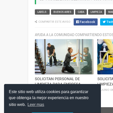
LABELS:
BUENOS AIRES
CABA
LIMPIEZA
MA
Facebook
Twit
COMPARTIR ESTE AVISO:
AYUDA A LA COMUNIDAD COMPARTIENDO ESTOS
SOLICITAN PERSONAL DE
SOLICIT
LIMPIEZA PARA EMPRESA
LIMPIEZ
JULIO 17, 2026
JUNIO 04
Este sitio web utiliza cookies para garantizar
que obtenga la mejor experiencia en nuestro
sitio web.
Leer mas