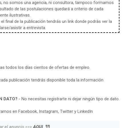
s, no somos una agencia, ni consultora, tampoco formamos
sultado de las postulaciones quedará a criterio de cada
te ilustrativas.
l final de la publicación tendrás un link donde podrás ver la
rse/asistir a entrevista.
ras todos los días cientos de ofertas de empleo.
cada publicación tendrás disponible toda la información
N DATO?
- No necesitas registrarte ni dejar ningún tipo de dato.
arnos en Facebook, Instagram, Twitter y LinkedIn
ar el anuncio ==>
AQUI