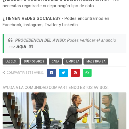
necesitas registrarte ni dejar ningún tipo de dato.
¿TIENEN REDES SOCIALES?
- Podes encontrarnos en
Facebook, Instagram, Twitter y LinkedIn
PROCEDENCIA DEL AVISO:
Podes verificar el anuncio
==>
AQUI
LABELS:
BUENOS AIRES
CABA
LIMPIEZA
MAESTRANZA
COMPARTIR ESTE AVISO:
AYUDA A LA COMUNIDAD COMPARTIENDO ESTOS AVISOS.