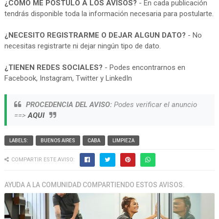
¿COMO ME POSTULO A LOS AVISOS?
- En cada publicación
tendrás disponible toda la información necesaria para postularte.
¿NECESITO REGISTRARME O DEJAR ALGUN DATO?
- No
necesitas registrarte ni dejar ningún tipo de dato.
¿TIENEN REDES SOCIALES?
- Podes encontrarnos en
Facebook, Instagram, Twitter y LinkedIn
PROCEDENCIA DEL AVISO:
Podes verificar el anuncio
==>
AQUI
LABELS:
BUENOS AIRES
CABA
LIMPIEZA
COMPARTIR ESTE AVISO:
AYUDA A LA COMUNIDAD COMPARTIENDO ESTOS AVISOS.