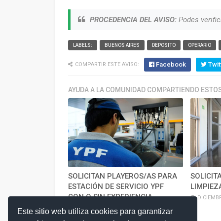
PROCEDENCIA DEL AVISO:
Podes verific
LABELS:
BUENOS AIRES
DEPOSITO
OPERARIO
Facebook
Twit
COMPARTIR ESTE AVISO:
AYUDA A LA COMUNIDAD COMPARTIENDO ESTOS
SOLICITAN PLAYEROS/AS PARA
SOLICIT
ESTACIÓN DE SERVICIO YPF
LIMPIEZ
CON O SIN EXPERIENCIA
DICIEMBR
DICIEMBRE 13, 2025
Este sitio web utiliza cookies para garantizar