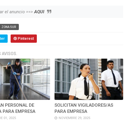
ar el anuncio ==>
AQUI
ZONA SUR
ter
Pinterest
 AVISOS.
AN PERSONAL DE
SOLICITAN VIGILADORES/AS
A PARA EMPRESA
PARA EMPRESA
E 01, 2025
NOVIEMBRE 29, 2025