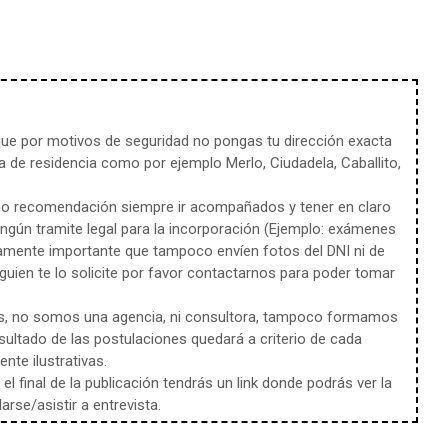
e por motivos de seguridad no pongas tu dirección exacta
 de residencia como por ejemplo Merlo, Ciudadela, Caballito,
mo recomendación siempre ir acompañados y tener en claro
ingún tramite legal para la incorporación (Ejemplo: exámenes
amente importante que tampoco envíen fotos del DNI ni de
uien te lo solicite por favor contactarnos para poder tomar
s, no somos una agencia, ni consultora, tampoco formamos
sultado de las postulaciones quedará a criterio de cada
te ilustrativas.
l final de la publicación tendrás un link donde podrás ver la
rse/asistir a entrevista.