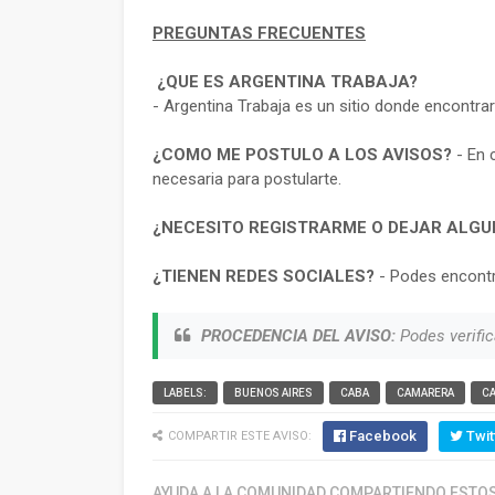
PREGUNTAS FRECUENTES
¿QUE ES ARGENTINA TRABAJA?
- Argentina Trabaja es un sitio donde encontra
¿COMO ME POSTULO A LOS AVISOS?
- En 
necesaria para postularte.
¿NECESITO REGISTRARME O DEJAR ALGU
¿TIENEN REDES SOCIALES?
- Podes encontr
PROCEDENCIA DEL AVISO:
Podes verific
LABELS:
BUENOS AIRES
CABA
CAMARERA
C
Facebook
Twit
COMPARTIR ESTE AVISO:
AYUDA A LA COMUNIDAD COMPARTIENDO ESTOS