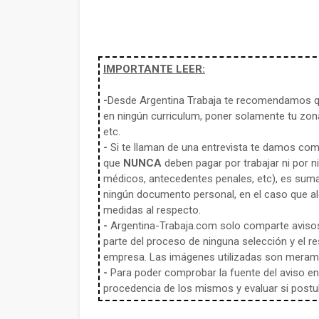
IMPORTANTE LEER:
-
Desde Argentina Trabaja te recomendamos qu
en ningún curriculum, poner solamente tu zona
etc.
-
Si te llaman de una entrevista te damos co
que
NUNCA
deben pagar por trabajar ni por n
médicos, antecedentes penales, etc), es sum
ningún documento personal, en el caso que alg
medidas al respecto.
-
Argentina-Trabaja.com solo comparte aviso
parte del proceso de ninguna selección y el re
empresa. Las imágenes utilizadas son meramen
-
Para poder comprobar la fuente del aviso en e
procedencia de los mismos y evaluar si postula