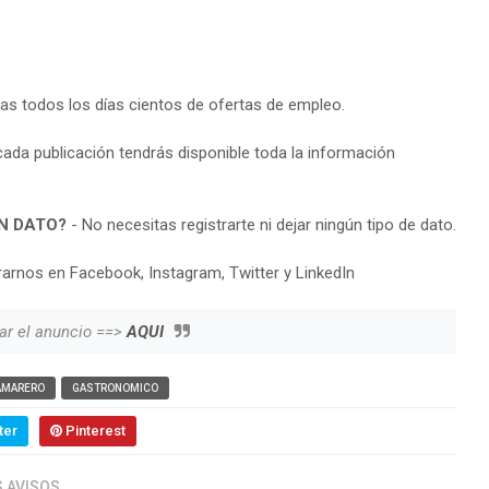
ras todos los días cientos de ofertas de empleo.
cada publicación tendrás disponible toda la información
N DATO?
- No necesitas registrarte ni dejar ningún tipo de dato.
arnos en Facebook, Instagram, Twitter y LinkedIn
ar el anuncio ==>
AQUI
AMARERO
GASTRONOMICO
ter
Pinterest
 AVISOS.