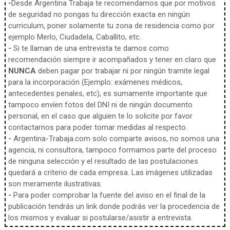
-
Desde Argentina Trabaja te recomendamos que por motivos
de seguridad no pongas tu dirección exacta en ningún
curriculum, poner solamente tu zona de residencia como por
ejemplo Merlo, Ciudadela, Caballito, etc.
-
Si te llaman de una entrevista te damos como
recomendación siempre ir acompañados y tener en claro que
NUNCA
deben pagar por trabajar ni por ningún tramite legal
para la incorporación (Ejemplo: exámenes médicos,
antecedentes penales, etc), es sumamente importante que
tampoco envíen fotos del DNI ni de ningún documento
personal, en el caso que alguien te lo solicite por favor
contactarnos para poder tomar medidas al respecto.
-
Argentina-Trabaja.com solo comparte avisos, no somos una
agencia, ni consultora, tampoco formamos parte del proceso
de ninguna selección y el resultado de las postulaciones
quedará a criterio de cada empresa. Las imágenes utilizadas
son meramente ilustrativas.
-
Para poder comprobar la fuente del aviso en el final de la
publicación tendrás un link donde podrás ver la procedencia de
los mismos y evaluar si postularse/asistir a entrevista.