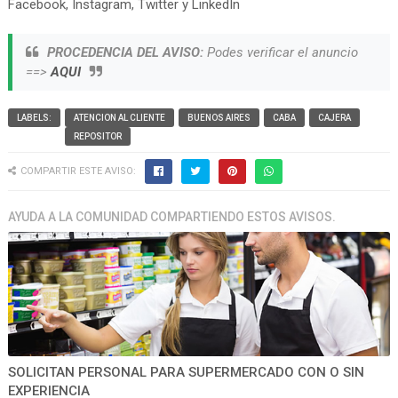
Facebook, Instagram, Twitter y LinkedIn
PROCEDENCIA DEL AVISO:
Podes verificar el anuncio
==>
AQUI
LABELS:
ATENCION AL CLIENTE
BUENOS AIRES
CABA
CAJERA
REPOSITOR
COMPARTIR ESTE AVISO:
AYUDA A LA COMUNIDAD COMPARTIENDO ESTOS AVISOS.
SOLICITAN PERSONAL PARA SUPERMERCADO CON O SIN
EXPERIENCIA