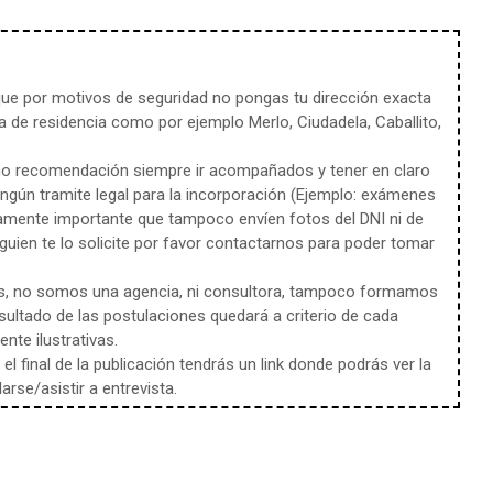
e por motivos de seguridad no pongas tu dirección exacta
 de residencia como por ejemplo Merlo, Ciudadela, Caballito,
mo recomendación siempre ir acompañados y tener en claro
ingún tramite legal para la incorporación (Ejemplo: exámenes
amente importante que tampoco envíen fotos del DNI ni de
uien te lo solicite por favor contactarnos para poder tomar
s, no somos una agencia, ni consultora, tampoco formamos
sultado de las postulaciones quedará a criterio de cada
te ilustrativas.
l final de la publicación tendrás un link donde podrás ver la
rse/asistir a entrevista.