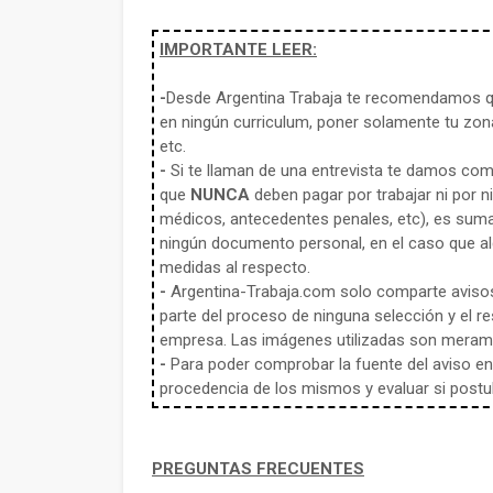
IMPORTANTE LEER:
-
Desde Argentina Trabaja te recomendamos qu
en ningún curriculum, poner solamente tu zona
etc.
-
Si te llaman de una entrevista te damos co
que
NUNCA
deben pagar por trabajar ni por n
médicos, antecedentes penales, etc), es sum
ningún documento personal, en el caso que alg
medidas al respecto.
-
Argentina-Trabaja.com solo comparte aviso
parte del proceso de ninguna selección y el re
empresa. Las imágenes utilizadas son meramen
-
Para poder comprobar la fuente del aviso en e
procedencia de los mismos y evaluar si postula
PREGUNTAS FRECUENTES