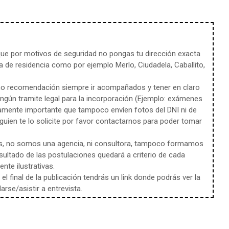
e por motivos de seguridad no pongas tu dirección exacta
 de residencia como por ejemplo Merlo, Ciudadela, Caballito,
mo recomendación siempre ir acompañados y tener en claro
ingún tramite legal para la incorporación (Ejemplo: exámenes
amente importante que tampoco envíen fotos del DNI ni de
uien te lo solicite por favor contactarnos para poder tomar
s, no somos una agencia, ni consultora, tampoco formamos
sultado de las postulaciones quedará a criterio de cada
te ilustrativas.
l final de la publicación tendrás un link donde podrás ver la
rse/asistir a entrevista.