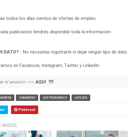
ras todos los días cientos de ofertas de empleo.
cada publicación tendrás disponible toda la información
N DATO?
- No necesitas registrarte ni dejar ningún tipo de dato.
arnos en Facebook, Instagram, Twitter y LinkedIn
ar el anuncio ==>
AQUI
MARERA
CAMARERO
GASTRONOMICO
LA PLATA
ter
Pinterest
 AVISOS.