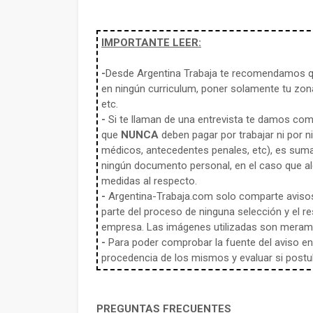
IMPORTANTE LEER:
-
Desde Argentina Trabaja te recomendamos qu
en ningún curriculum, poner solamente tu zona
etc.
-
Si te llaman de una entrevista te damos co
que
NUNCA
deben pagar por trabajar ni por n
médicos, antecedentes penales, etc), es sum
ningún documento personal, en el caso que alg
medidas al respecto.
-
Argentina-Trabaja.com solo comparte aviso
parte del proceso de ninguna selección y el re
empresa. Las imágenes utilizadas son meramen
-
Para poder comprobar la fuente del aviso en e
procedencia de los mismos y evaluar si postula
PREGUNTAS FRECUENTES