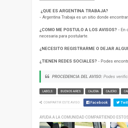
¿QUE ES ARGENTINA TRABAJA?
- Argentina Trabaja es un sitio donde encontra
¿COMO ME POSTULO A LOS AVISOS?
- En 
necesaria para postularte.
¿NECESITO REGISTRARME O DEJAR ALGU
¿TIENEN REDES SOCIALES?
- Podes encontr
PROCEDENCIA DEL AVISO:
Podes verific
LABELS:
BUENOS AIRES
CAJERA
CAJERO
CA
Facebook
Twit
COMPARTIR ESTE AVISO:
AYUDA A LA COMUNIDAD COMPARTIENDO ESTOS