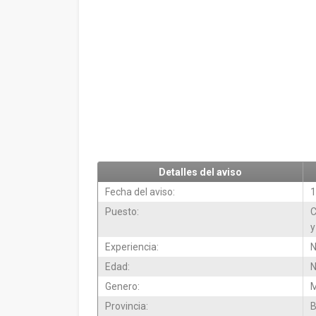
Detalles del aviso
Fecha del aviso:
1
Puesto:
C
y
Experiencia:
N
Edad:
N
Genero:
M
Provincia:
B