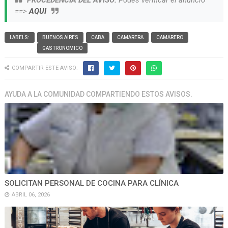
PROCEDENCIA DEL AVISO:
Podes verificar el anuncio
==>
AQUI
LABELS:
BUENOS AIRES
CABA
CAMARERA
CAMARERO
GASTRONOMICO
COMPARTIR ESTE AVISO:
AYUDA A LA COMUNIDAD COMPARTIENDO ESTOS AVISOS.
SOLICITAN PERSONAL DE COCINA PARA CLÍNICA
ABRIL 06, 2026