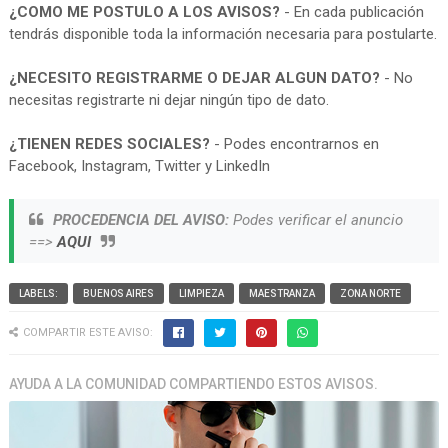
¿COMO ME POSTULO A LOS AVISOS?
- En cada publicación
tendrás disponible toda la información necesaria para postularte.
¿NECESITO REGISTRARME O DEJAR ALGUN DATO?
- No
necesitas registrarte ni dejar ningún tipo de dato.
¿TIENEN REDES SOCIALES?
- Podes encontrarnos en
Facebook, Instagram, Twitter y LinkedIn
PROCEDENCIA DEL AVISO:
Podes verificar el anuncio
==>
AQUI
LABELS:
BUENOS AIRES
LIMPIEZA
MAESTRANZA
ZONA NORTE
COMPARTIR ESTE AVISO:
AYUDA A LA COMUNIDAD COMPARTIENDO ESTOS AVISOS.