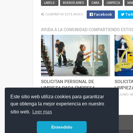
LABELS:
BUENOS AIRES
CABA
LIMPIEZA
MA
Facebook
Twit
COMPARTIR ESTE AVISO:
AYUDA A LA COMUNIDAD COMPARTIENDO ESTOS
SOLICITAN PERSONAL DE
SOLICIT
LIMPIEZA PARA EMPRESA
LIMPIEZ
JULIO 17, 2026
JUNIO 04
Este sitio web utiliza cookies para garantizar
que obtenga la mejor experiencia en nuestro
sitio web.
Leer mas
Entendido