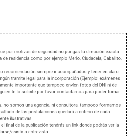
e por motivos de seguridad no pongas tu dirección exacta
 de residencia como por ejemplo Merlo, Ciudadela, Caballito,
mo recomendación siempre ir acompañados y tener en claro
ingún tramite legal para la incorporación (Ejemplo: exámenes
amente importante que tampoco envíen fotos del DNI ni de
uien te lo solicite por favor contactarnos para poder tomar
s, no somos una agencia, ni consultora, tampoco formamos
sultado de las postulaciones quedará a criterio de cada
te ilustrativas.
l final de la publicación tendrás un link donde podrás ver la
rse/asistir a entrevista.