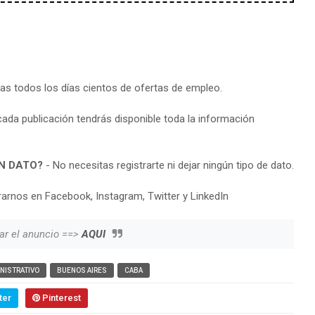
ras todos los días cientos de ofertas de empleo.
cada publicación tendrás disponible toda la información
N DATO?
- No necesitas registrarte ni dejar ningún tipo de dato.
arnos en Facebook, Instagram, Twitter y LinkedIn
ar el anuncio ==>
AQUI
NISTRATIVO
BUENOS AIRES
CABA
ter
Pinterest