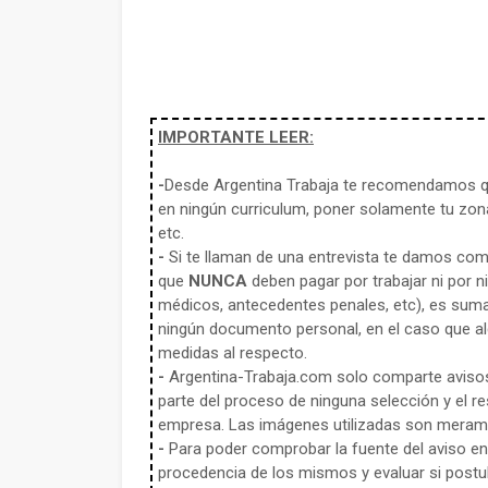
IMPORTANTE LEER:
-
Desde Argentina Trabaja te recomendamos qu
en ningún curriculum, poner solamente tu zona
etc.
-
Si te llaman de una entrevista te damos co
que
NUNCA
deben pagar por trabajar ni por n
médicos, antecedentes penales, etc), es sum
ningún documento personal, en el caso que alg
medidas al respecto.
-
Argentina-Trabaja.com solo comparte aviso
parte del proceso de ninguna selección y el re
empresa. Las imágenes utilizadas son meramen
-
Para poder comprobar la fuente del aviso en e
procedencia de los mismos y evaluar si postula