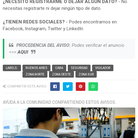
¿NECESITO REGISTRARME O DEJAR ALGUN DATO?
- No
necesitas registrarte ni dejar ningún tipo de dato.
¿TIENEN REDES SOCIALES?
- Podes encontrarnos en
Facebook, Instagram, Twitter y LinkedIn
PROCEDENCIA DEL AVISO:
Podes verificar el anuncio
==>
AQUI
LABELS:
BUENOS AIRES
CABA
SEGURIDAD
VIGILADOR
ZONA NORTE
ZONA OESTE
ZONA SUR
COMPARTIR ESTE AVISO:
AYUDA A LA COMUNIDAD COMPARTIENDO ESTOS AVISOS.