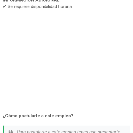
INFORMACIÓN ADICIONAL
:
✔ Se requiere disponibilidad horaria.
¿Cómo postularte a este empleo?
Para postularte a este empleo tenes que presentarte