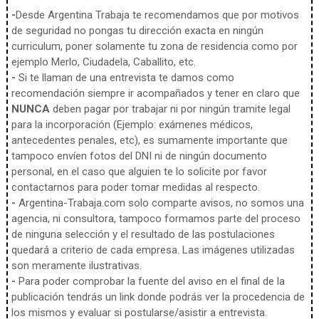
-
Desde Argentina Trabaja te recomendamos que por motivos
de seguridad no pongas tu dirección exacta en ningún
curriculum, poner solamente tu zona de residencia como por
ejemplo Merlo, Ciudadela, Caballito, etc.
-
Si te llaman de una entrevista te damos como
recomendación siempre ir acompañados y tener en claro que
NUNCA
deben pagar por trabajar ni por ningún tramite legal
para la incorporación (Ejemplo: exámenes médicos,
antecedentes penales, etc), es sumamente importante que
tampoco envíen fotos del DNI ni de ningún documento
personal, en el caso que alguien te lo solicite por favor
contactarnos para poder tomar medidas al respecto.
-
Argentina-Trabaja.com solo comparte avisos, no somos una
agencia, ni consultora, tampoco formamos parte del proceso
de ninguna selección y el resultado de las postulaciones
quedará a criterio de cada empresa. Las imágenes utilizadas
son meramente ilustrativas.
-
Para poder comprobar la fuente del aviso en el final de la
publicación tendrás un link donde podrás ver la procedencia de
los mismos y evaluar si postularse/asistir a entrevista.